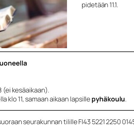
pidetään 11.1.
huoneella
8 (ei kesäaikaan).
a klo 11, samaan aikaan lapsille
pyhäkoulu
.
uoraan seurakunnan tilille FI43 5221 2250 014