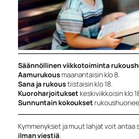
Säännöllinen viikkotoiminta rukous
Aamurukous
maanantaisin klo 8.
Sana ja rukous
tiistaisin klo 18.
Kuoroharjoitukset
keskiviikkoisin klo 1
Sunnuntain kokoukset
rukoushuoneell
Kymmenykset ja muut lahjat voit antaa s
ilman viestiä
.