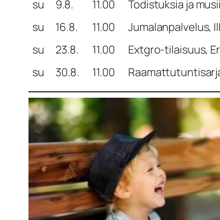
su
9.8.
11.00
Todistuksia ja musi
su
16.8.
11.00
Jumalanpalvelus, Il
su
23.8.
11.00
Extgro-tilaisuus, E
su
30.8.
11.00
Raamattutuntisarja 