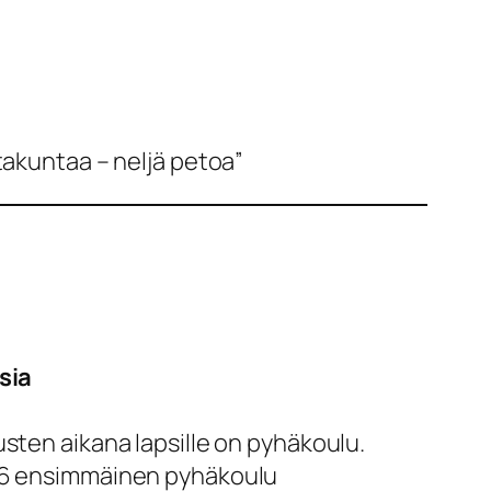
takuntaa – neljä petoa”
sia
ten aikana lapsille on pyhäkoulu.
6 ensimmäinen pyhäkoulu