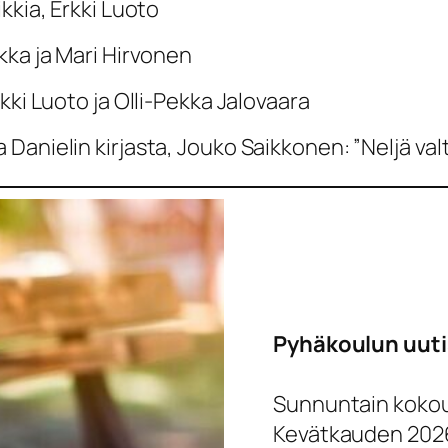
ikkia, Erkki Luoto
kka ja Mari Hirvonen
rkki Luoto ja Olli-Pekka Jalovaara
Danielin kirjasta, Jouko Saikkonen: ”Neljä val
Pyhäkoulun uuti
Sunnuntain kokous
Kevätkauden 202