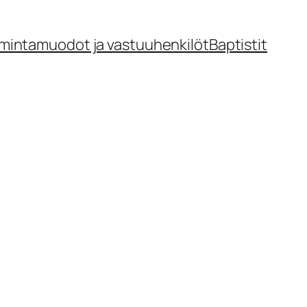
mintamuodot ja vastuuhenkilöt
Baptistit